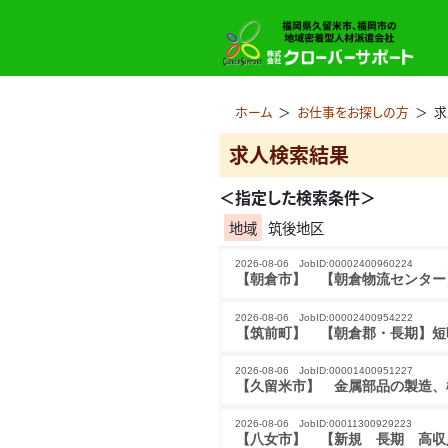
ホーム
＞
お仕事をお探しの方
＞
求
求人検索結果
＜指定した検索条件＞
地域
筑後地区
2026-08-06 JobID:00002400960224
【朝倉市】 【朝倉物流センター
2026-08-06 JobID:00002400954222
【筑前町】 【朝倉郡・長期】短
2026-08-06 JobID:00001400951227
【久留米市】 金属部品の製造、
2026-08-06 JobID:00011300929223
【八女市】 【新規　長期　高収