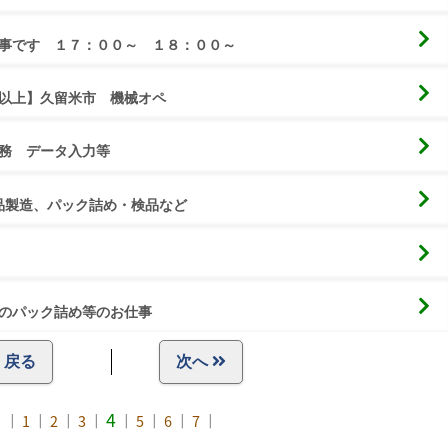
事です　１７：００～　１８：００～
以上】久留米市　機械オペ
務　データ入力等
品製造、パック詰め・検品など
のパック詰め等のお仕事
戻る
次へ
4
｜
1
｜
2
｜
3
｜
｜
5
｜
6
｜
7
｜