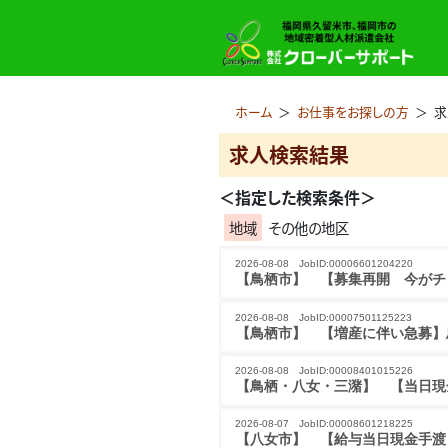
ホーム
＞
お仕事をお探しの方
＞
求
求人検索結果
＜指定した検索条件＞
地域
その他の地区
2026-08-08 JobID:00006601204220
【鳥栖市】 【募集再開　今がチ
2026-08-08 JobID:00007501125223
【鳥栖市】 【増産に伴い急募】
2026-08-08 JobID:00008401015226
【鳥栖・八女・三潴】 【当日現
2026-08-07 JobID:00008601218225
【八女市】 【給与当日現金手渡し